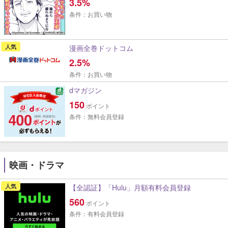
3.5%
条件：お買い物
人気
漫画全巻ドットコム
2.5%
条件：お買い物
dマガジン
150
ポイント
条件：無料会員登録
映画・ドラマ
人気
【全認証】「Hulu」月額有料会員登録
560
ポイント
条件：有料会員登録