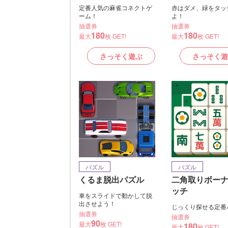
定番人気の麻雀コネクトゲ
赤はダメ、緑をタッ
ーム！
よ！
抽選券
抽選券
180
180
最大
枚 GET!
最大
枚 GET!
さっそく遊ぶ
さっそく遊
パズル
パズル
くるま脱出パズル
二角取りボー
ッチ
車をスライドで動かして脱
出させよう！
じっくり探せる定番
抽選券
抽選券
90
最大
枚 GET!
180
最大
枚 GET!