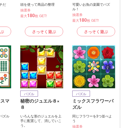
チだ
頭を使って商品の整理
可愛いお魚の楽園でパズ
ル！
抽選券
180
抽選券
最大
枚 GET!
180
最大
枚 GET!
ぶ
さっそく遊ぶ
さっそく遊ぶ
パズル
パズル
ナスマ
秘密のジュエル８×
ミックスフラワーパ
８
ズル
パズル
いろんな形のジュエルを上
同じフラワーを3つ並べよ
手に配置して、消していこ
う
う。
抽選券