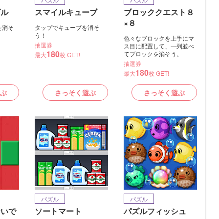
ズル
スマイルキューブ
ブロッククエスト８
×８
を消そ
タップでキューブを消そ
う！
色々なブロックを上手にマ
抽選券
ス目に配置して、一列並べ
180
てブロックを消そう。
最大
枚 GET!
抽選券
180
最大
枚 GET!
ぶ
さっそく遊ぶ
さっそく遊ぶ
パズル
パズル
ないで
ソートマート
パズルフィッシュ