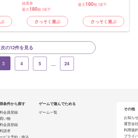
抽選券
180
最大
枚 GET!
180
最大
枚 GET!
ぶ
さっそく遊ぶ
さっそく遊ぶ
次の12件を見る
3
4
5
24
…
得条件から探す
ゲームで遊んでためる
その他
料会員登録
ゲーム一覧
お知ら
買い物
運営会
料会員登録
利用規
料請求
プライ
ービス予約・申込