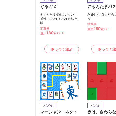
ぐるガメ
にゃんたまパ
キモかわ深海魚をバシバシ
2つ以上で並んだ猫
捕獲！SAME GAMEの決定
う
版
抽選券
抽選券
180
最大
枚 GET!
180
最大
枚 GET!
さっそく遊ぶ
さっそく遊
パズル
パズル
マージャンコネクト
赤は、さわら