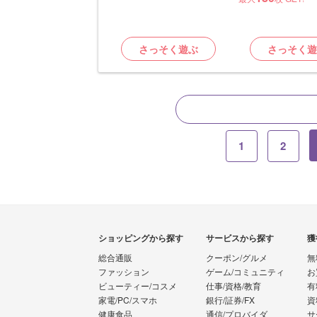
さっそく遊ぶ
さっそく遊
1
2
ショッピングから探す
サービスから探す
獲
総合通販
クーポン/グルメ
無
ファッション
ゲーム/コミュニティ
お
ビューティー/コスメ
仕事/資格/教育
有
家電/PC/スマホ
銀行/証券/FX
資
健康食品
通信/プロバイダ
サ