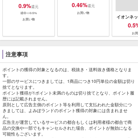
0.46%
0.9%
還元
還元
お買い物
通常：0.5%
イオンネッ
お買い物
0.5
お買
注意事項
ポイントの獲得の対象となるのは、税抜き・送料抜き価格となりま
す。
一部のサービスにつきましては、1商品につき10円単位の金額は切り
捨てとなります。
ポイント獲得が1ポイント未満のものは切り捨てとなり、ポイント履
歴には記載されません。
原則として広告主側のポイント等を利用して支払われた金額分につ
きましては、よみぽランドのポイント獲得の対象には含まれませ
ん。
広告主が運営しているサービスの都合もしくは利用者様の都合で商
品の交換や一部でもキャンセルされた場合、ポイントが無効になる
可能性もございます。