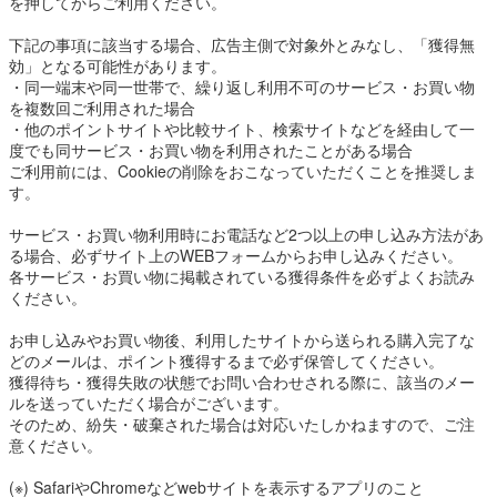
を押してからご利用ください。
下記の事項に該当する場合、広告主側で対象外とみなし、「獲得無
効」となる可能性があります。
・同一端末や同一世帯で、繰り返し利用不可のサービス・お買い物
を複数回ご利用された場合
・他のポイントサイトや比較サイト、検索サイトなどを経由して一
度でも同サービス・お買い物を利用されたことがある場合
ご利用前には、Cookieの削除をおこなっていただくことを推奨しま
す。
サービス・お買い物利用時にお電話など2つ以上の申し込み方法があ
る場合、必ずサイト上のWEBフォームからお申し込みください。
各サービス・お買い物に掲載されている獲得条件を必ずよくお読み
ください。
お申し込みやお買い物後、利用したサイトから送られる購入完了な
どのメールは、ポイント獲得するまで必ず保管してください。
獲得待ち・獲得失敗の状態でお問い合わせされる際に、該当のメー
ルを送っていただく場合がございます。
そのため、紛失・破棄された場合は対応いたしかねますので、ご注
意ください。
(※) SafariやChromeなどwebサイトを表示するアプリのこと