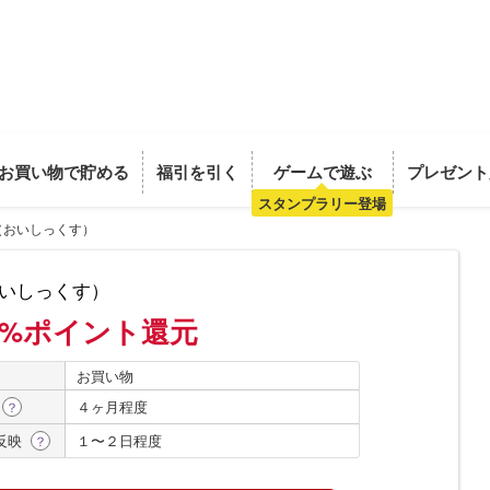
お買い物で貯める
福引を引く
ゲームで遊ぶ
プレゼント
スタンプラリー登場
（おいしっくす）
いしっくす）
.5%ポイント還元
お買い物
４ヶ月程度
？
反映
１〜２日程度
？