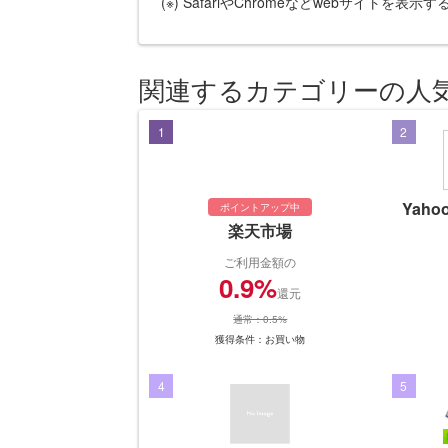
(※) SafariやChromeなどwebサイトを表
関連するカテゴリーの人
1
2
Yah
ポイントアップ中
楽天市場
ご利用金額の
0.9%
還元
通常：0.5%
獲得条件：お買い物
4
5