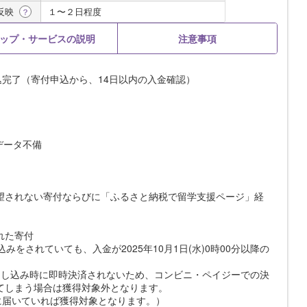
反映
１〜２日程度
？
ップ・サービスの説明
注意事項
申込完了（寄付申込から、14日以内の入金確認）
データ不備
望されない寄付ならびに「ふるさと納税で留学支援ページ」経
された寄付
申し込みをされていても、入金が2025年10月1日(水)0時00分以降の
し込み時に即時決済されないため、コンビニ・ペイジーでの決
になってしまう場合は獲得対象外となります。
までに届いていれば獲得対象となります。）