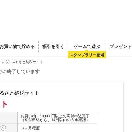
お買い物で貯める
福引を引く
ゲームで遊ぶ
プレゼント
スタンプラリー登場
とふる】ふるさと納税サイト
でに終了しています
るさと納税サイト
ント
お買い物、10,000円以上の寄付申込完了
（寄付申込から、14日以内の入金確認）
３ヶ月程度
？