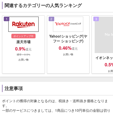
関連するカテゴリーの人気ランキング
1
2
3
Yahoo!ショッピング(ヤ
ポイントアップ中
フー ショッピング)
楽天市場
0.46%
0.9%
還元
還元
お買い物
通常：0.5%
イオンネッ
お買い物
0.5
お買
注意事項
ポイントの獲得の対象となるのは、税抜き・送料抜き価格となりま
す。
一部のサービスにつきましては、1商品につき10円単位の金額は切り