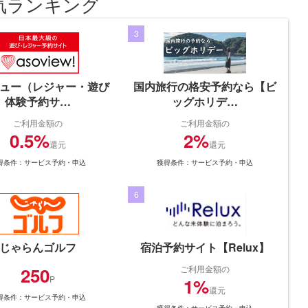
気ランキング
3
ュー（レジャー・遊び
国内旅行の格安予約なら【ビ
体験予約サ…
ッグホリデ…
ご利用金額の
ご利用金額の
0.5%
2%
還元
還元
得条件：サービス予約・申込
獲得条件：サービス予約・申込
6
じゃらんゴルフ
宿泊予約サイト【Relux】
250
ご利用金額の
P
1%
還元
得条件：サービス予約・申込
獲得条件：サービス予約・申込