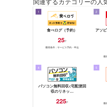
関連するカテゴリーの人
1
2
食べログ（予約）
アソビ
25
P
獲得条件：サービス予約・申込
獲
4
5
パソコン無料回収<宅配便回
収のリネッ…
225
P
獲