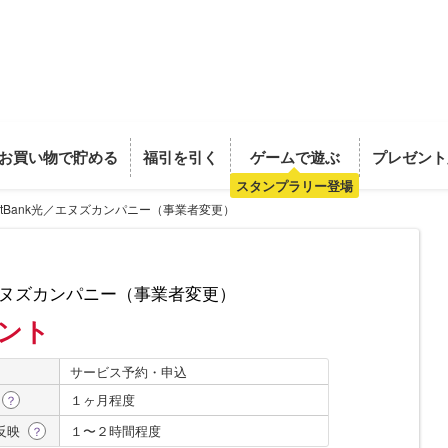
お買い物で貯める
福引を引く
ゲームで遊ぶ
プレゼント
スタンプラリー登場
oftBank光／エヌズカンパニー（事業者変更）
光／エヌズカンパニー（事業者変更）
イント
サービス予約・申込
１ヶ月程度
？
反映
１〜２時間程度
？