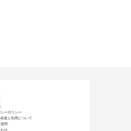
せ
社
約
バシーポリシー
の収集と利用について
る質問
合わせ