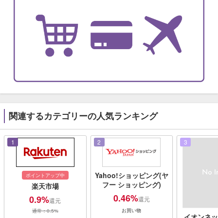
関連するカテゴリーの人気ランキング
1
2
3
Yahoo!ショッピング(ヤ
ポイントアップ中
フー ショッピング)
楽天市場
0.46%
0.9%
還元
還元
お買い物
通常：0.5%
イオンネッ