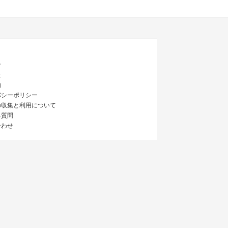
せ
社
約
バシーポリシー
の収集と利用について
る質問
合わせ