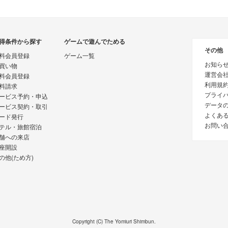
得条件から探す
ゲームで遊んでためる
その他
料会員登録
ゲーム一覧
お知ら
買い物
運営会
料会員登録
利用規
料請求
プライ
ービス予約・申込
データ
ービス契約・取引
よくあ
ード発行
お問い
テル・旅館宿泊
舗への来店
座開設
の他(ため方)
Copyright (C) The Yomiuri Shimbun.