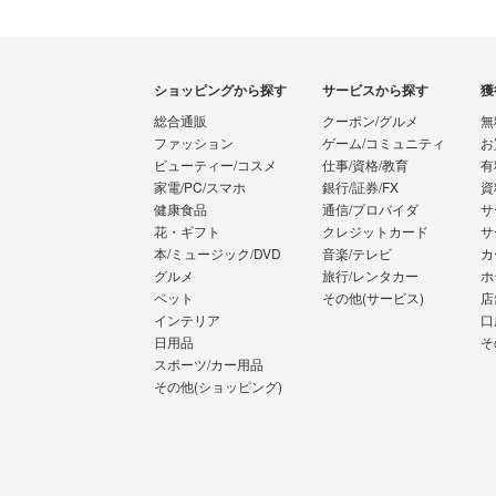
ショッピングから探す
サービスから探す
獲
総合通販
クーポン/グルメ
無
ファッション
ゲーム/コミュニティ
お
ビューティー/コスメ
仕事/資格/教育
有
家電/PC/スマホ
銀行/証券/FX
資
健康食品
通信/プロバイダ
サ
花・ギフト
クレジットカード
サ
本/ミュージック/DVD
音楽/テレビ
カ
グルメ
旅行/レンタカー
ホ
ペット
その他(サービス)
店
インテリア
口
日用品
そ
スポーツ/カー用品
その他(ショッピング)