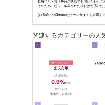
獲得待ち・獲得失敗の状態でお問い合わせさ
そのため、紛失・破棄された場合は対応いた
(※) SafariやChromeなどwebサイトを表
関連するカテゴリーの人
1
2
Yah
ポイントアップ中
楽天市場
ご利用金額の
0.9%
還元
通常：0.5%
獲得条件：お買い物
4
5