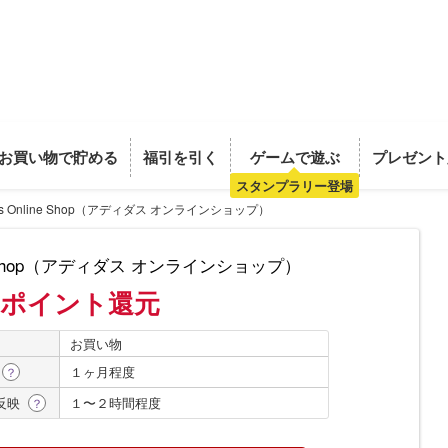
お買い物で貯める
福引を引く
ゲームで遊ぶ
プレゼント
スタンプラリー登場
das Online Shop（アディダス オンラインショップ）
ine Shop（アディダス オンラインショップ）
%ポイント還元
お買い物
１ヶ月程度
？
反映
１〜２時間程度
？