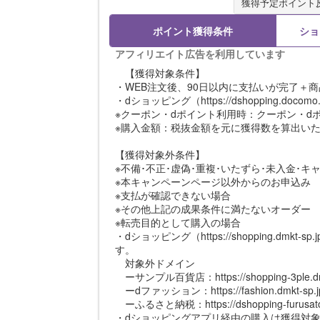
獲得予定ポイント
ポイント獲得条件
ショ
アフィリエイト広告を利用しています
【獲得対象条件】
・WEB注文後、90日以内に支払いが完了＋
・dショッピング（https://dshopping.docom
※クーポン・dポイント利用時：クーポン・d
※購入金額：税抜金額を元に獲得数を算出い
【獲得対象外条件】
※不備･不正･虚偽･重複･いたずら･未入金･キ
※本キャンペーンページ以外からのお申込み
※支払が確認できない場合
※その他上記の成果条件に満たないオーダー
※転売目的として購入の場合
・dショッピング（https://shopping.d
す。
対象外ドメイン
ーサンプル百貨店：https://shopping-3ple.dmk
ーdファッション：https://fashion.dmkt-sp.j
ーふるさと納税：https://dshopping-furusato.
・dショッピングアプリ経由の購入は獲得対