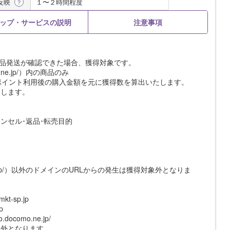
反映
１〜２時間程度
？
ップ・サービスの説明
注意事項
商品発送が確認できた場合、獲得対象です。
o.ne.jp/）内の商品のみ
ポイント利用後の購入金額を元に獲得数を算出いたします。
たします。
ャンセル･返品･転売目的
mkt-sp.jp/）以外のドメインのURLからの発生は獲得対象外となりま
t-sp.jp
p
docomo.ne.jp/
象外となります。