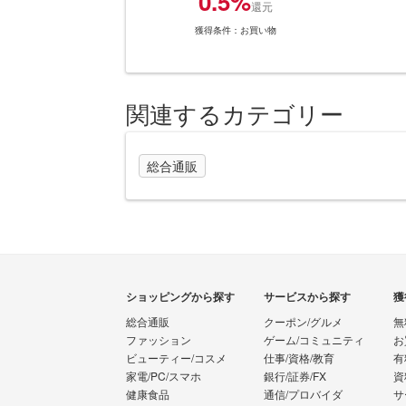
0.5%
還元
獲得条件：お買い物
関連するカテゴリー
総合通販
ショッピングから探す
サービスから探す
獲
総合通販
クーポン/グルメ
無
ファッション
ゲーム/コミュニティ
お
ビューティー/コスメ
仕事/資格/教育
有
家電/PC/スマホ
銀行/証券/FX
資
健康食品
通信/プロバイダ
サ