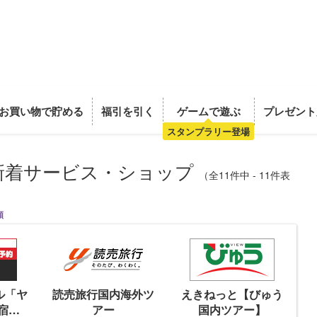
お買い物で貯める
福引を引く
ゲームで遊ぶ
プレゼント
スタンプラリー登場
新着サービス・ショップ
（全11件中 - 11件表
順
ベル「ヤ
読売旅行国内海外ツ
えきねっと【びゅう
宿泊
アー
国内ツアー】