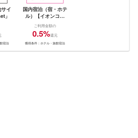
約サイ
国内宿泊（宿・ホテ
et」
ル）【イオンコン
パ…
ご利用金額の
0.5%
元
還元
館宿泊
獲得条件：ホテル・旅館宿泊