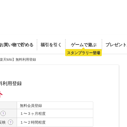
お買い物で貯める
福引を引く
ゲームで遊ぶ
プレゼント
スタンプラリー登場
楽天toto】無料利用登録
無料利用登録
ト
無料会員登録
１〜３ヶ月程度
？
反映
１〜２時間程度
？