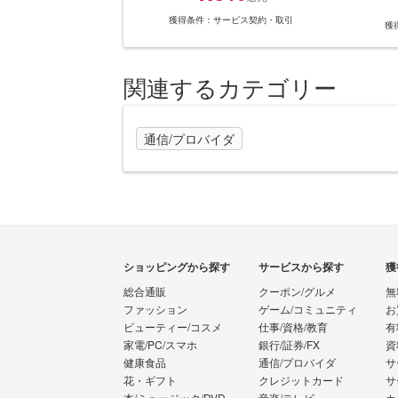
獲得条件：サービス契約・取引
獲
関連するカテゴリー
通信/プロバイダ
ショッピングから探す
サービスから探す
獲
総合通販
クーポン/グルメ
無
ファッション
ゲーム/コミュニティ
お
ビューティー/コスメ
仕事/資格/教育
有
家電/PC/スマホ
銀行/証券/FX
資
健康食品
通信/プロバイダ
サ
花・ギフト
クレジットカード
サ
本/ミュージック/DVD
音楽/テレビ
カ