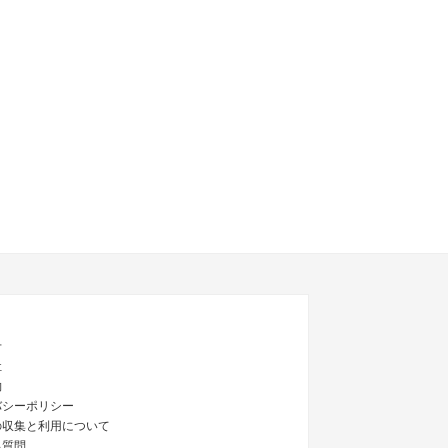
せ
社
約
バシーポリシー
の収集と利用について
る質問