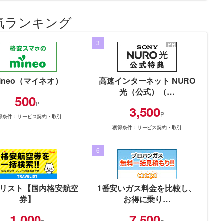
気ランキング
3
ineo（マイネオ）
高速インターネット NURO
光（公式）（…
500
P
3,500
P
得条件：サービス契約・取引
獲得条件：サービス契約・取引
6
リスト【国内格安航空
1番安いガス料金を比較し、
券】
お得に乗り…
1,000
7,500