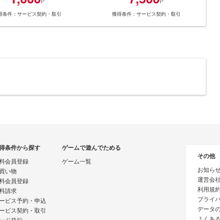
P
P
得条件：サービス契約・取引
獲得条件：サービス契約・取引
得条件から探す
ゲームで遊んでためる
その他
料会員登録
ゲーム一覧
お知ら
買い物
運営会
料会員登録
利用規
料請求
プライ
ービス予約・申込
データ
ービス契約・取引
よくあ
ード発行