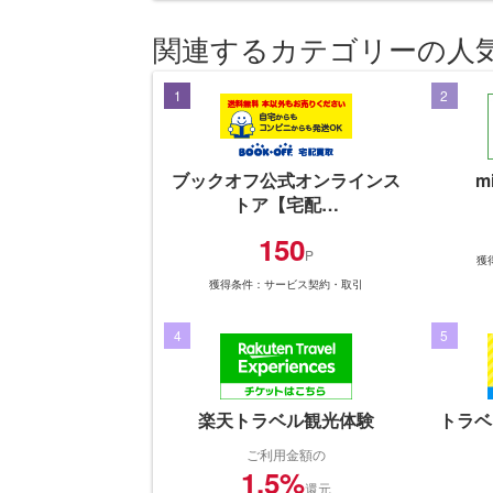
関連するカテゴリーの人
1
2
ブックオフ公式オンラインス
m
トア【宅配…
150
P
獲
獲得条件：サービス契約・取引
4
5
楽天トラベル観光体験
トラベ
ご利用金額の
1.5%
還元