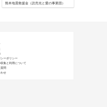
熊本地震救援金（読売光と愛の事業団）
せ
社
約
バシーポリシー
の収集と利用について
る質問
合わせ