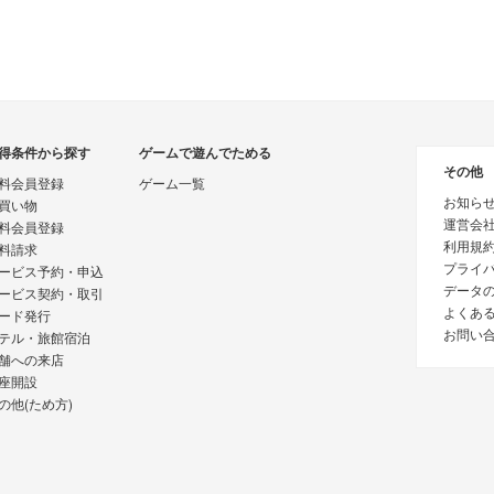
得条件から探す
ゲームで遊んでためる
その他
料会員登録
ゲーム一覧
お知ら
買い物
運営会
料会員登録
利用規
料請求
プライ
ービス予約・申込
データ
ービス契約・取引
よくあ
ード発行
お問い
テル・旅館宿泊
舗への来店
座開設
の他(ため方)