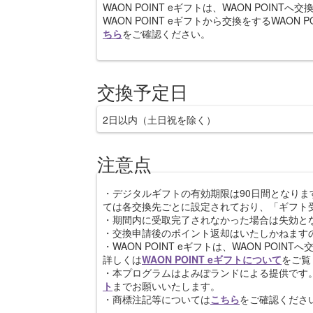
WAON POINT eギフトは、WAON POIN
WAON POINT eギフトから交換をするWAO
ちら
をご確認ください。
交換予定日
2日以内（土日祝を除く）
注意点
・デジタルギフトの有効期限は90日間となり
ては各交換先ごとに設定されており、「ギフト
・期間内に受取完了されなかった場合は失効と
・交換申請後のポイント返却はいたしかねます
・WAON POINT eギフトは、WAON PO
詳しくは
WAON POINT eギフトについて
をご覧
・本プログラムはよみぽランドによる提供です
ト
までお願いいたします。
・商標注記等については
こちら
をご確認くださ