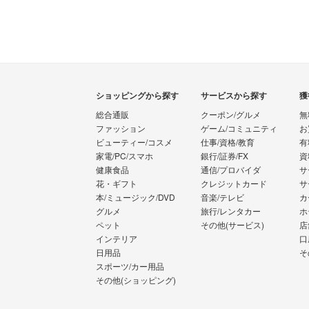
ショッピングから探す
サービスから探す
獲
総合通販
クーポン/グルメ
無
ファッション
ゲーム/コミュニティ
お
ビューティー/コスメ
仕事/資格/教育
有
家電/PC/スマホ
銀行/証券/FX
資
健康食品
通信/プロバイダ
サ
花・ギフト
クレジットカード
サ
本/ミュージック/DVD
音楽/テレビ
カ
グルメ
旅行/レンタカー
ホ
ペット
その他(サービス)
店
インテリア
口
日用品
そ
スポーツ/カー用品
その他(ショッピング)