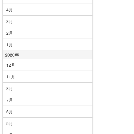
4月
3月
2月
1月
2020年
12月
11月
8月
7月
6月
5月