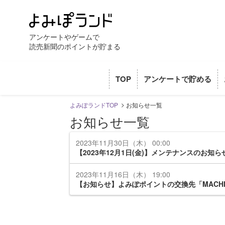
アンケートやゲームで
読売新聞のポイントが貯まる
TOP
アンケートで貯める
よみぽランドTOP
お知らせ一覧
お知らせ一覧
2023年11月30日（木） 00:00
【2023年12月1日(金)】メンテナンスのお
2023年11月16日（木） 19:00
【お知らせ】よみぽポイントの交換先「MACHI