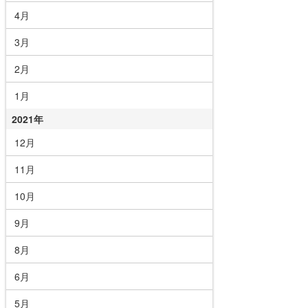
4月
3月
2月
1月
2021年
12月
11月
10月
9月
8月
6月
5月