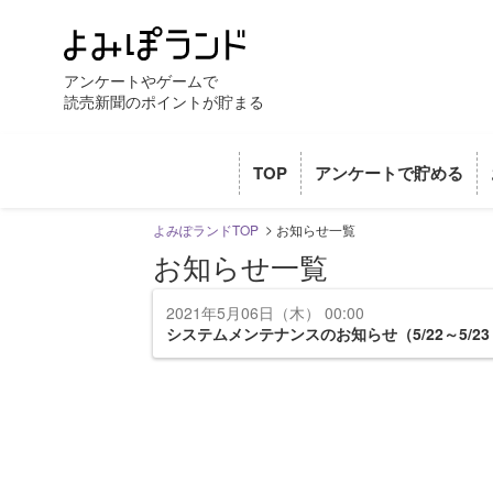
アンケートやゲームで
読売新聞のポイントが貯まる
TOP
アンケートで貯める
よみぽランドTOP
お知らせ一覧
お知らせ一覧
2021年5月06日（木） 00:00
システムメンテナンスのお知らせ（5/22～5/2