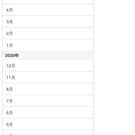
4月
3月
2月
1月
2020年
12月
11月
8月
7月
6月
5月