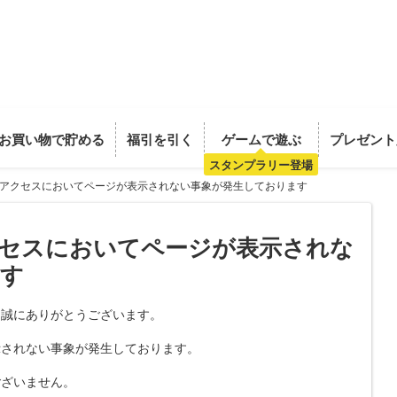
お買い物で貯める
福引を引く
ゲームで遊ぶ
プレゼント
スタンプラリー登場
アクセスにおいてページが表示されない事象が発生しております
セスにおいてページが表示されな
ます
、誠にありがとうございます。
示されない事象が発生しております。
ございません。