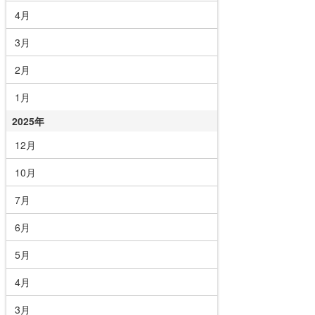
4月
3月
2月
1月
2025年
12月
10月
7月
6月
5月
4月
3月