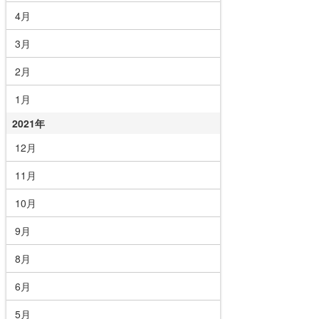
4月
3月
2月
1月
2021年
12月
11月
10月
9月
8月
6月
5月