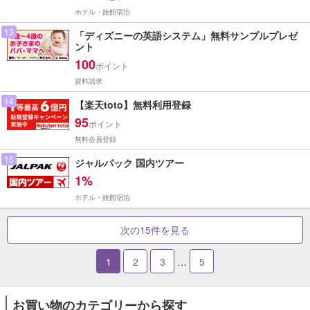
ホテル・旅館宿泊
13
「ディズニーの英語システム」無料サンプルプレゼ
ント
100
ポイント
資料請求
14
【楽天toto】無料利用登録
95
ポイント
無料会員登録
15
ジャルパック 国内ツアー
1%
ホテル・旅館宿泊
次の15件を見る
1
2
3
…
5
お買い物のカテゴリーから探す