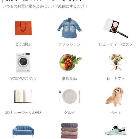
いつものお買い物をよみぽランド経由にするだけ！
総合通販
ファッション
ビューティー/コスメ
家電/PC/スマホ
健康食品
花・ギフト
本/ミュージック/DVD
グルメ
ペット