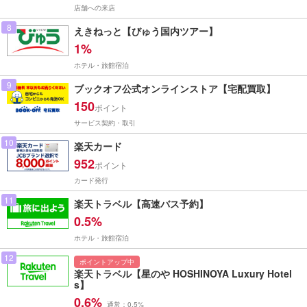
店舗への来店
8
えきねっと【びゅう国内ツアー】
1%
ホテル・旅館宿泊
9
ブックオフ公式オンラインストア【宅配買取】
150
ポイント
サービス契約・取引
10
楽天カード
952
ポイント
カード発行
11
楽天トラベル【高速バス予約】
0.5%
ホテル・旅館宿泊
12
ポイントアップ中
楽天トラベル【星のや HOSHINOYA Luxury Hotel
s】
0.6%
通常：0.5%