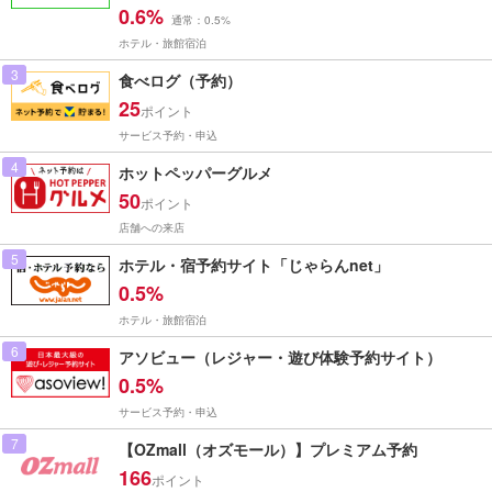
0.6%
通常：0.5%
ホテル・旅館宿泊
3
食べログ（予約）
25
ポイント
サービス予約・申込
4
ホットペッパーグルメ
50
ポイント
店舗への来店
5
ホテル・宿予約サイト「じゃらんnet」
0.5%
ホテル・旅館宿泊
6
アソビュー（レジャー・遊び体験予約サイト）
0.5%
サービス予約・申込
7
【OZmall（オズモール）】プレミアム予約
166
ポイント