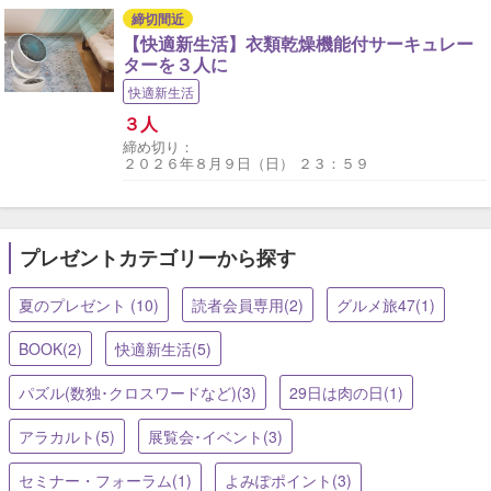
締切間近
【快適新生活】衣類乾燥機能付サーキュレー
ターを３人に
快適新生活
３人
締め切り：
２０２６年８月９日（日） ２３：５９
プレゼントカテゴリーから探す
夏のプレゼント (10)
読者会員専用(2)
グルメ旅47(1)
BOOK(2)
快適新生活(5)
パズル(数独･クロスワードなど)(3)
29日は肉の日(1)
アラカルト(5)
展覧会･イベント(3)
セミナー・フォーラム(1)
よみぽポイント(3)