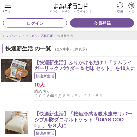
メニュー
アンケートやゲームでポイント
交換
くじ
ログイン
会員登録
トップページ
プレゼント応募TOP
快適新生活
快適新生活 の一覧
(全5件中 - 5件表示)
【快適新生活】ふりかけるだけ！「サムライ
ガーリック パウダー＆七味 セット」を10人に
快適新生活
10人
締め切り：
２０２６年９月６日（日） ２３：５９
【快適新生活】「接触冷感＆吸水速乾リバー
シブル防ダニキルトケット『DAYS COO
L』」を３人に
快適新生活