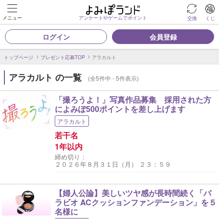
メニュー
アンケートやゲームでポイント
交換
くじ
ログイン
会員登録
トップページ
プレゼント応募TOP
アラカルト
アラカルト の一覧
(全5件中 - 5件表示)
「撮ろうよ！」写真作品募集 採用された方
によみぽ500ポイントを差し上げます
アラカルト
若干名
1年以内
締め切り：
２０２６年８月３１日（月） ２３：５９
【婦人公論】美しいツヤ感が長時間続く「パ
ラビオ ACクッションファンデーション」を５
名様に