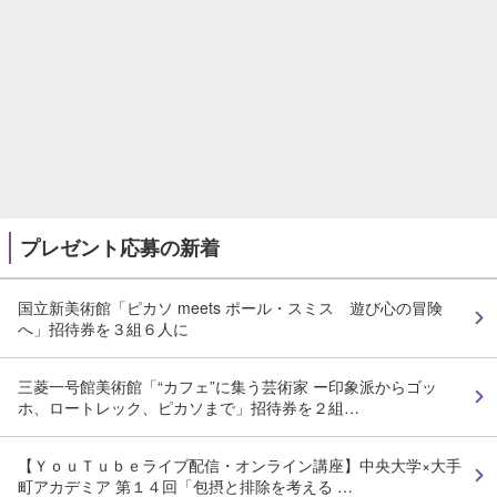
プレゼント応募の新着
国立新美術館「ピカソ meets ポール・スミス 遊び心の冒険
へ」招待券を３組６人に
三菱一号館美術館「“カフェ”に集う芸術家 ー印象派からゴッ
ホ、ロートレック、ピカソまで」招待券を２組…
【ＹｏｕＴｕｂｅライブ配信・オンライン講座】中央大学×大手
町アカデミア 第１４回「包摂と排除を考える …