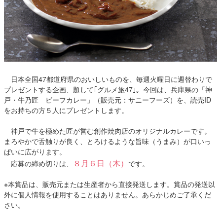
日本全国47都道府県のおいしいものを、毎週火曜日に週替わりで
プレゼントする企画、題して｢グルメ旅47｣。今回は、兵庫県の「神
戸・牛乃匠 ビーフカレー」（販売元：サニーフーズ）を、読売ID
をお持ちの方５人にプレゼントします。
神戸で牛を極めた匠が営む創作焼肉店のオリジナルカレーです。
まろやかで舌触りが良く、とろけるような旨味（うまみ）が口いっ
ぱいに広がります。
８月６日（木）
応募の締め切りは、
です。
※本賞品は、販売元または生産者から直接発送します。賞品の発送以
外に個人情報を使用することはありません。あらかじめご了承くだ
さい。